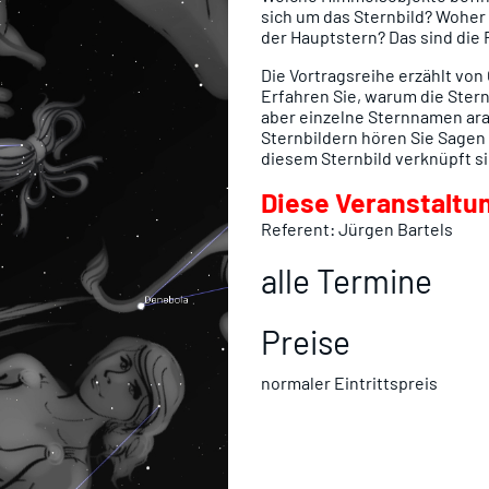
sich um das Sternbild? Woher
der Hauptstern? Das sind die 
Die Vortragsreihe erzählt von
Erfahren Sie, warum die Stern
aber einzelne Sternnamen ara
Sternbildern hören Sie Sagen 
diesem Sternbild verknüpft si
Diese Veranstaltung
Referent: Jürgen Bartels
alle Termine
Preise
normaler Eintrittspreis