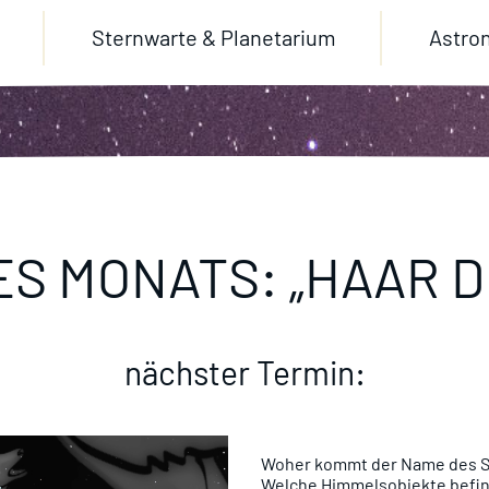
Sternwarte & Planetarium
Astro
ES MONATS: „HAAR D
nächster Termin:
Woher kommt der Name des St
Welche Himmelsobjekte befin