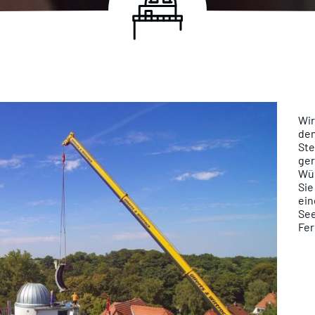
Wir
den
Ste
ger
Wün
Sie
ein
See
Fer