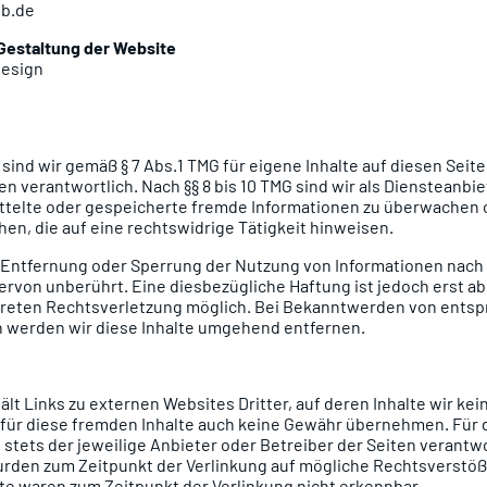
b.de
estaltung der Website
design
 sind wir gemäß § 7 Abs.1 TMG für eigene Inhalte auf diesen Seit
n verantwortlich. Nach §§ 8 bis 10 TMG sind wir als Diensteanbie
ittelte oder gespeicherte fremde Informationen zu überwachen 
en, die auf eine rechtswidrige Tätigkeit hinweisen.
r Entfernung oder Sperrung der Nutzung von Informationen nach
ervon unberührt. Eine diesbezügliche Haftung ist jedoch erst a
kreten Rechtsverletzung möglich. Bei Bekanntwerden von ents
 werden wir diese Inhalte umgehend entfernen.
lt Links zu externen Websites Dritter, auf deren Inhalte wir kei
für diese fremden Inhalte auch keine Gewähr übernehmen. Für d
t stets der jeweilige Anbieter oder Betreiber der Seiten verantwo
urden zum Zeitpunkt der Verlinkung auf mögliche Rechtsverstöß
te waren zum Zeitpunkt der Verlinkung nicht erkennbar.