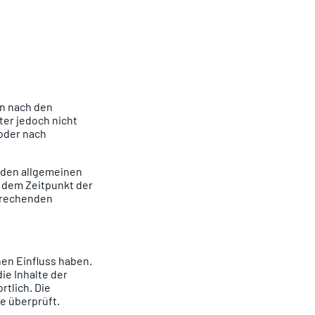
en nach den
ter jedoch nicht
oder nach
 den allgemeinen
b dem Zeitpunkt der
prechenden
nen Einfluss haben.
ie Inhalte der
rtlich. Die
e überprüft.