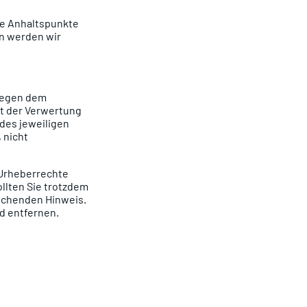
ete Anhaltspunkte
n werden wir
liegen dem
rt der Verwertung
des jeweiligen
 nicht
e Urheberrechte
ollten Sie trotzdem
echenden Hinweis.
d entfernen.