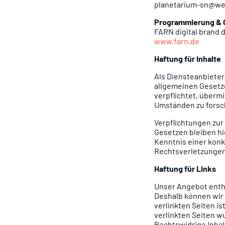
planetarium-sn@we
Programmierung & G
FARN digital brand 
www.farn.de
Haftung für Inhalte
Als Diensteanbieter
allgemeinen Gesetze
verpflichtet, überm
Umständen zu forsch
Verpflichtungen zu
Gesetzen bleiben hi
Kenntnis einer kon
Rechtsverletzungen
Haftung für Links
Unser Angebot enthä
Deshalb können wir 
verlinkten Seiten is
verlinkten Seiten w
Rechtswidrige Inhal