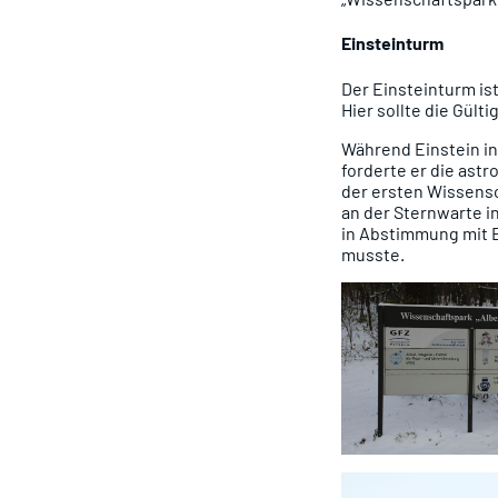
Einsteinturm
Der Einsteinturm is
Hier sollte die Gült
Während Einstein in 
forderte er die ast
der ersten Wissensc
an der Sternwarte in
in Abstimmung mit E
musste.