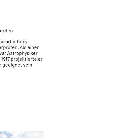
werden.
ie arbeitete,
rprüfen. Als einer
war Astrophysiker
1917 projektierte er
n geeignet sein